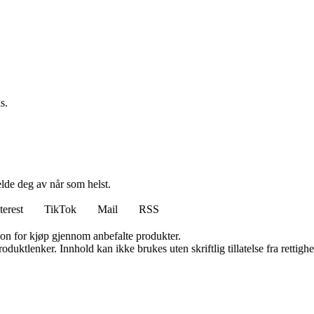
s.
elde deg av når som helst.
terest
TikTok
Mail
RSS
on for kjøp gjennom anbefalte produkter.
oduktlenker. Innhold kan ikke brukes uten skriftlig tillatelse fra rettigh