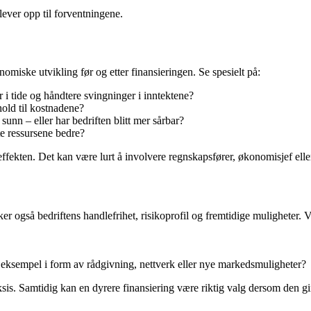
lever opp til forventningene.
omiske utvikling før og etter finansieringen. Se spesielt på:
r i tide og håndtere svingninger i inntektene?
hold til kostnadene?
nn – eller har bedriften blitt mer sårbar?
te ressursene bedre?
effekten. Det kan være lurt å involvere regnskapsfører, økonomisjef eller 
r også bedriftens handlefrihet, risikoprofil og fremtidige muligheter. V
r eksempel i form av rådgivning, nettverk eller nye markedsmuligheter?
ksis. Samtidig kan en dyrere finansiering være riktig valg dersom den gir