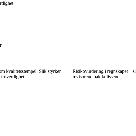
erdighet
r
om kvalitetsstempel: Slik styrker
Risikovurdering i regnskapet – sl
 troverdighet
revisorene bak kulissene