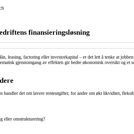
ch
edriftens finansieringsløsning
n, leasing, factoring eller investorkapital – er det lett å tenke at jobbe
ystematisk gjennomgang av effekten gir bedre økonomisk oversikt og et so
 dere
andler det om lavere renteutgifter, for andre om økt likviditet, fleksib
ng eller omstrukturering?