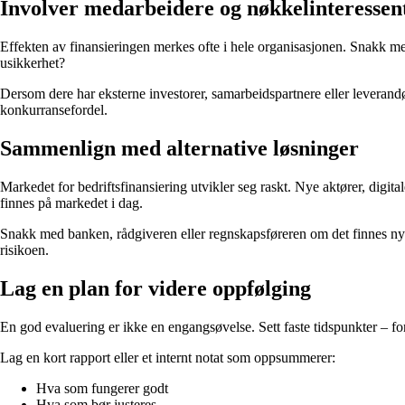
Involver medarbeidere og nøkkelinteressen
Effekten av finansieringen merkes ofte i hele organisasjonen. Snakk med
usikkerhet?
Dersom dere har eksterne investorer, samarbeidspartnere eller leverandør
konkurransefordel.
Sammenlign med alternative løsninger
Markedet for bedriftsfinansiering utvikler seg raskt. Nye aktører, dig
finnes på markedet i dag.
Snakk med banken, rådgiveren eller regnskapsføreren om det finnes nye 
risikoen.
Lag en plan for videre oppfølging
En god evaluering er ikke en engangsøvelse. Sett faste tidspunkter – for
Lag en kort rapport eller et internt notat som oppsummerer:
Hva som fungerer godt
Hva som bør justeres