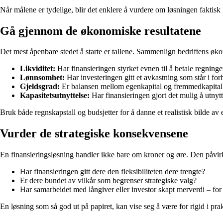
Når målene er tydelige, blir det enklere å vurdere om løsningen faktisk 
Gå gjennom de økonomiske resultatene
Det mest åpenbare stedet å starte er tallene. Sammenlign bedriftens økon
Likviditet:
Har finansieringen styrket evnen til å betale regninge
Lønnsomhet:
Har investeringen gitt et avkastning som står i for
Gjeldsgrad:
Er balansen mellom egenkapital og fremmedkapital su
Kapasitetsutnyttelse:
Har finansieringen gjort det mulig å utnyt
Bruk både regnskapstall og budsjetter for å danne et realistisk bilde av 
Vurder de strategiske konsekvensene
En finansieringsløsning handler ikke bare om kroner og øre. Den påvirke
Har finansieringen gitt dere den fleksibiliteten dere trengte?
Er dere bundet av vilkår som begrenser strategiske valg?
Har samarbeidet med långiver eller investor skapt merverdi – fo
En løsning som så god ut på papiret, kan vise seg å være for rigid i pra