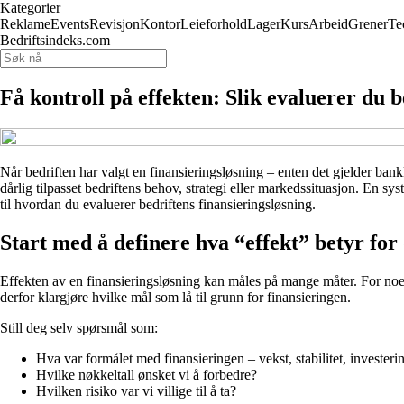
Kategorier
Reklame
Events
Revisjon
Kontor
Leieforhold
Lager
Kurs
Arbeid
Grener
Te
Bedriftsindeks.com
Få kontroll på effekten: Slik evaluerer du b
Når bedriften har valgt en finansieringsløsning – enten det gjelder banklå
dårlig tilpasset bedriftens behov, strategi eller markedssituasjon. En s
til hvordan du evaluerer bedriftens finansieringsløsning.
Start med å definere hva “effekt” betyr for
Effekten av en finansieringsløsning kan måles på mange måter. For noen h
derfor klargjøre hvilke mål som lå til grunn for finansieringen.
Still deg selv spørsmål som:
Hva var formålet med finansieringen – vekst, stabilitet, investeri
Hvilke nøkkeltall ønsket vi å forbedre?
Hvilken risiko var vi villige til å ta?