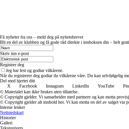
Få nyheter fra oss – meld deg på nyhetsbrevet
Bli en del av klubben og få gode råd direkte i innboksen din – helt grati
Skriv inn e-post
Registrer deg
Jeg har lest og godtar vilkårene.
Når du registrerer deg godtar du vilkårene våre. Du kan selvfølgelig m
Del med hjertet ditt
X
Facebook
Instagram
LinkedIn
YouTube
Pin
© Materialet kan ikke brukes uten tillatelse.
© Copyright gjelder. Vi samarbeider med partnere og kan motta provisj
© Copyright gjelder alt innhold her. Vi kan motta en del av salget via pr
Interne lenker
Nettstedskart
Historier
Galleri
Tekstunivers