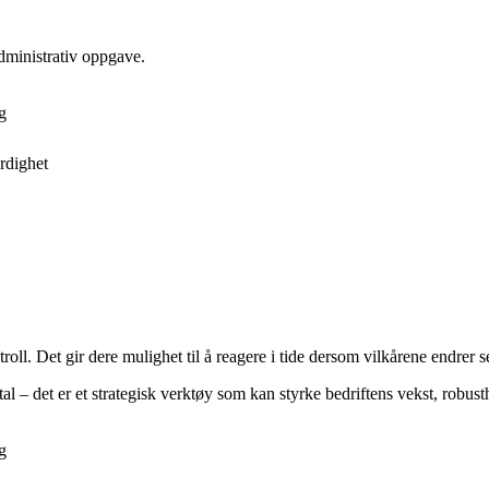
administrativ oppgave.
g
erdighet
ll. Det gir dere mulighet til å reagere i tide dersom vilkårene endrer se
l – det er et strategisk verktøy som kan styrke bedriftens vekst, robust
g