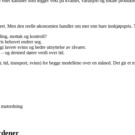
eller kantiner som legger vekt på kvalitet, variasjon og lokale produkte
apiret. Men den reelle økonomien handler om mer enn bare innkjøpspris
ling, mottak og kontroll?
vis behovet endrer seg.
gi lavere svinn og bedre utnyttelse av råvarer.
– og dermed større verdi over tid.
tid, transport, svinn) for begge modellene over en måned. Det gir et me
n matordning
rdener