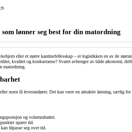
ch
n som lønner seg best for din matordning
sykehjem eller et større kantinefellesskap – er logistikken en av de stør
sibilitet, kvalitet og konkurranse? Svaret avhenger av både økonomi, drif
in matordning.
gbarhet
 eller noen få leverandører. Det kan være en attraktiv løsning, særlig 
ingsposisjon og volumrabatter.
punkter sparer tid.
kan tilpasse seg over tid.