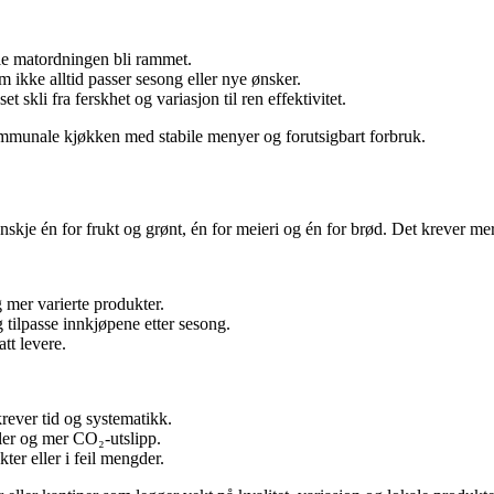
le matordningen bli rammet.
m ikke alltid passer sesong eller nye ønsker.
 skli fra ferskhet og variasjon til ren effektivitet.
 kommunale kjøkken med stabile menyer og forutsigbart forbruk.
kje én for frukt og grønt, én for meieri og én for brød. Det krever mer 
 mer varierte produkter.
tilpasse innkjøpene etter sesong.
tt levere.
krever tid og systematikk.
iler og mer CO₂-utslipp.
er eller i feil mengder.