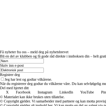
Få nyheter fra oss – meld deg på nyhetsbrevet
Bli en del av klubben og få gode råd direkte i innboksen din – helt grati
Skriv inn e-post
Registrer deg
Jeg har lest og godtar vilkårene.
Når du registrerer deg godtar du vilkårene våre. Du kan selvfølgelig m
Del med hjertet ditt
X
Facebook
Instagram
LinkedIn
YouTube
Pin
© Materialet kan ikke brukes uten tillatelse.
© Copyright gjelder. Vi samarbeider med partnere og kan motta provisj
© Copyright gjelder alt innhold her. Vi kan motta en del av salget via pr