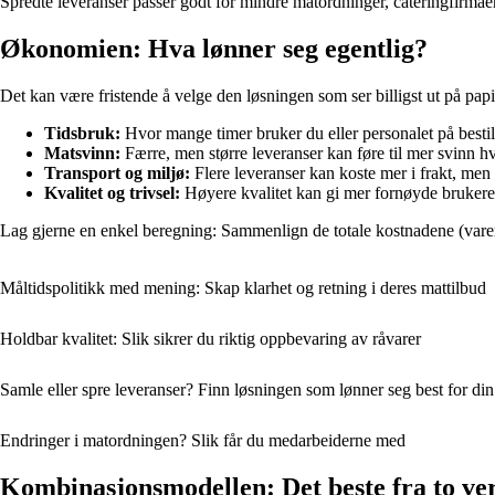
Spredte leveranser passer godt for mindre matordninger, cateringfirmaer 
Økonomien: Hva lønner seg egentlig?
Det kan være fristende å velge den løsningen som ser billigst ut på p
Tidsbruk:
Hvor mange timer bruker du eller personalet på bestil
Matsvinn:
Færre, men større leveranser kan føre til mer svinn h
Transport og miljø:
Flere leveranser kan koste mer i frakt, men 
Kvalitet og trivsel:
Høyere kvalitet kan gi mer fornøyde brukere 
Lag gjerne en enkel beregning: Sammenlign de totale kostnadene (varer, 
Måltidspolitikk med mening: Skap klarhet og retning i deres mattilbud
Holdbar kvalitet: Slik sikrer du riktig oppbevaring av råvarer
Samle eller spre leveranser? Finn løsningen som lønner seg best for di
Endringer i matordningen? Slik får du medarbeiderne med
Kombinasjonsmodellen: Det beste fra to ve