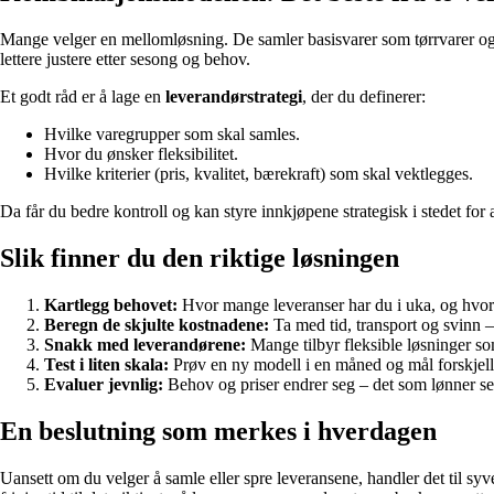
Mange velger en mellomløsning. De samler basisvarer som tørrvarer og mei
lettere justere etter sesong og behov.
Et godt råd er å lage en
leverandørstrategi
, der du definerer:
Hvilke varegrupper som skal samles.
Hvor du ønsker fleksibilitet.
Hvilke kriterier (pris, kvalitet, bærekraft) som skal vektlegges.
Da får du bedre kontroll og kan styre innkjøpene strategisk i stedet for at
Slik finner du den riktige løsningen
Kartlegg behovet:
Hvor mange leveranser har du i uka, og hvor
Beregn de skjulte kostnadene:
Ta med tid, transport og svinn –
Snakk med leverandørene:
Mange tilbyr fleksible løsninger so
Test i liten skala:
Prøv en ny modell i en måned og mål forskjell
Evaluer jevnlig:
Behov og priser endrer seg – det som lønner seg
En beslutning som merkes i hverdagen
Uansett om du velger å samle eller spre leveransene, handler det til s