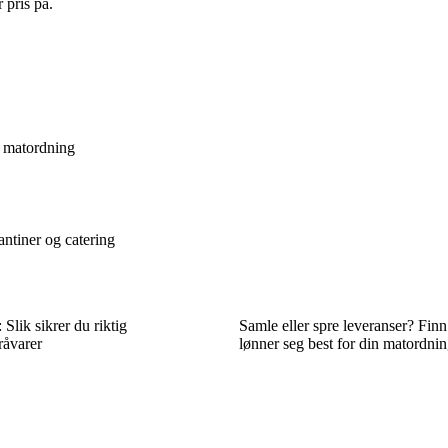
 pris på.
n matordning
ntiner og catering
 Slik sikrer du riktig
Samle eller spre leveranser? Fin
råvarer
lønner seg best for din matordni