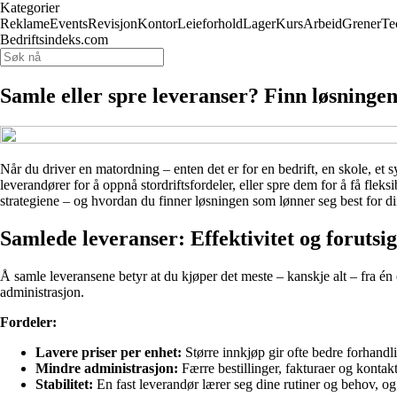
Kategorier
Reklame
Events
Revisjon
Kontor
Leieforhold
Lager
Kurs
Arbeid
Grener
Te
Bedriftsindeks.com
Samle eller spre leveranser? Finn løsninge
Når du driver en matordning – enten det er for en bedrift, en skole, et 
leverandører for å oppnå stordriftsfordeler, eller spre dem for å få flek
strategiene – og hvordan du finner løsningen som lønner seg best for d
Samlede leveranser: Effektivitet og forutsi
Å samle leveransene betyr at du kjøper det meste – kanskje alt – fra én
administrasjon.
Fordeler:
Lavere priser per enhet:
Større innkjøp gir ofte bedre forhandl
Mindre administrasjon:
Færre bestillinger, fakturaer og kontakt
Stabilitet:
En fast leverandør lærer seg dine rutiner og behov, og 