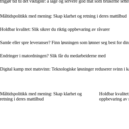
frigjør tid til det viktigste: å lage og servere god mat som brukerne setter
Måltidspolitikk med mening: Skap klarhet og retning i deres mattilbud
Holdbar kvalitet: Slik sikrer du riktig oppbevaring av råvarer
Samle eller spre leveranser? Finn løsningen som lønner seg best for di
Endringer i matordningen? Slik får du medarbeiderne med
Digital kamp mot matsvinn: Teknologiske løsninger reduserer svinn i ka
Måltidspolitikk med mening: Skap klarhet og
Holdbar kvalitet:
retning i deres mattilbud
oppbevaring av 