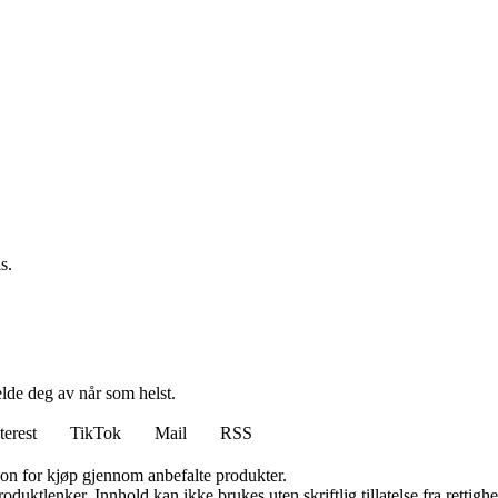
s.
elde deg av når som helst.
terest
TikTok
Mail
RSS
on for kjøp gjennom anbefalte produkter.
oduktlenker. Innhold kan ikke brukes uten skriftlig tillatelse fra rettigh