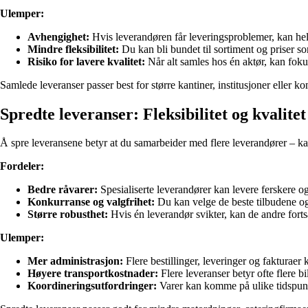
Ulemper:
Avhengighet:
Hvis leverandøren får leveringsproblemer, kan he
Mindre fleksibilitet:
Du kan bli bundet til sortiment og priser so
Risiko for lavere kvalitet:
Når alt samles hos én aktør, kan fokuset
Samlede leveranser passer best for større kantiner, institusjoner eller
Spredte leveranser: Fleksibilitet og kvalitet
Å spre leveransene betyr at du samarbeider med flere leverandører – kans
Fordeler:
Bedre råvarer:
Spesialiserte leverandører kan levere ferskere og
Konkurranse og valgfrihet:
Du kan velge de beste tilbudene og 
Større robusthet:
Hvis én leverandør svikter, kan de andre fortsa
Ulemper:
Mer administrasjon:
Flere bestillinger, leveringer og fakturaer 
Høyere transportkostnader:
Flere leveranser betyr ofte flere b
Koordineringsutfordringer:
Varer kan komme på ulike tidspunkt